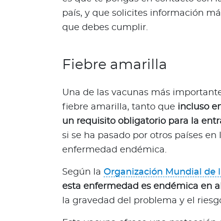
Bienestar Bupa
país, y que solicites información má
que debes cumplir.
V
i
Fiebre amarilla
d
a
s
Una de las vacunas más importantes 
m
fiebre amarilla, tanto que
incluso e
á
un requisito obligatorio para la ent
s
si se ha pasado por otros países en 
s
a
enfermedad endémica.
l
u
Según la
Organización Mundial de l
d
esta enfermedad es endémica en a
a
la gravedad del problema y el riesg
b
l