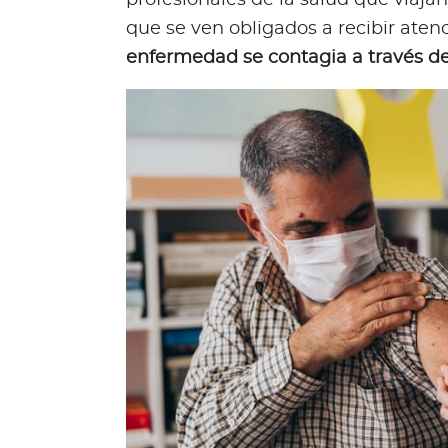
i
que se ven obligados a recibir ate
t
enfermedad se contagia a través de
s
d
e
s
i
e
m
b
r
a
A
l
i
a
n
z