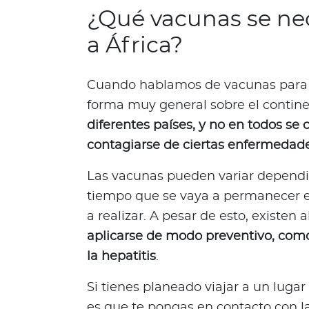
¿Qué vacunas se nec
n
i
a África?
ó
n
M
Cuando hablamos de vacunas para v
é
forma muy general sobre el contine
d
diferentes países, y no en todos se 
i
contagiarse de ciertas enfermedad
c
a
Las vacunas pueden variar dependien
N
tiempo que se vaya a permanecer en
o
t
a realizar. A pesar de esto, existen
i
aplicarse de modo preventivo, como l
c
la hepatitis
.
i
a
Si tienes planeado viajar a un luga
s
es que te pongas en contacto con l