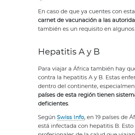
One Health
En caso de que ya cuentes con esta
¿
carnet de vacunación a las autori
Q
también es un requisito en algunos 
u
é
e
Hepatitis A y B
s
O
n
Para viajar a África también hay q
e
contra la hepatitis A y B. Estas 
H
dentro del continente, especialmen
e
países de esta región tienen sist
a
l
deficientes
.
t
h
Según
Swiss Info
, en 19 países de 
?
está infectada con hepatitis B. Esto
K
profesionales de la salud que viajan