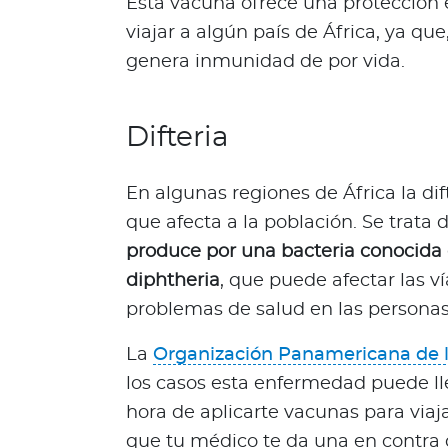
Esta vacuna ofrece una protección 
e
viajar a algún país de África, ya que
s
genera inmunidad de por vida.
N
o
t
Difteria
a
s
d
En algunas regiones de África la di
e
que afecta a la población. Se trat
b
produce por una bacteria conocid
i
diphtheria
, que puede afectar las v
e
problemas de salud en las personas
n
e
La
Organización Panamericana de l
s
t
los casos esta enfermedad puede lleg
a
hora de aplicarte vacunas para viaj
r
que tu médico te da una en contra de