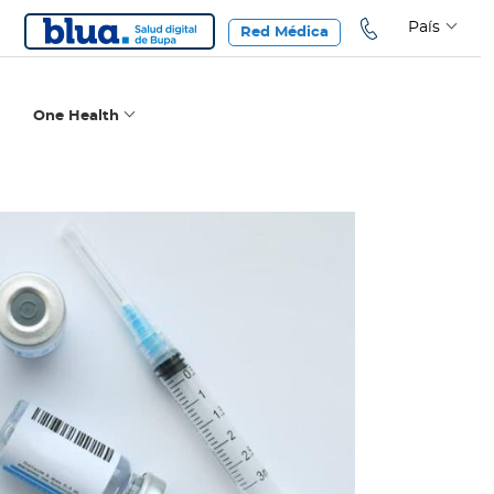
País
Red Médica
One Health