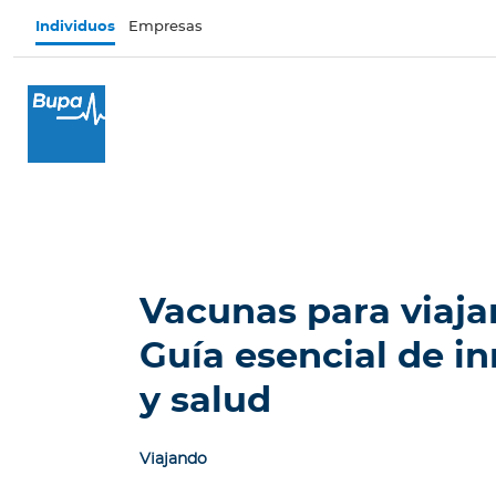
Pasar al contenido principal
Individuos
Empresas
×
I
n
d
i
v
i
d
u
Vacunas para viajar
o
s
Guía esencial de i
Seguros de salud
y salud
I
n
Viajando
t