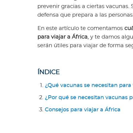
n
prevenir gracias a ciertas vacunas
e
defensa que prepara a las personas
s
s
En este artículo te comentamos
cuá
o
para viajar a África
, y te damos al
m
serán útiles para viajar de forma se
o
s
?
S
ÍNDICE
e
g
¿Qué vacunas se necesitan para v
u
n
¿Por qué se necesitan vacunas pa
d
Consejos para viajar a África
a
O
p
i