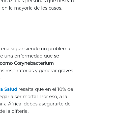
eficaz a las personas que desean
, en la mayoría de los casos,
fteria sigue siendo un problema
a de una enfermedad que
se
a como Corynebacterium
ías respiratorias y generar graves
.
a Salud
resalta que en el 10% de
ar a ser mortal. Por eso, a la
ar a África, debes asegurarte de
 la difteria.