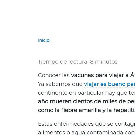
e
r
n
a
c
i
Inicio
o
n
a
Tiempo de lectura: 8 minutos
l
e
Conocer las
vacunas para viajar a Á
s
Ya sabemos que
viajar es bueno pa
Acerca de Bupa
continente en particular hay que te
año mueren cientos de miles de p
¿
Q
como la fiebre amarilla y la hepatiti
u
i
Estas enfermedades que se contagia
é
alimentos o agua contaminada con c