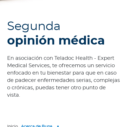
e
s
a
Segunda
s
opinión médica
Ingresar a Mi Bupa
Para Clientes
En asociación con Teladoc Health - Expert
Para Agentes
Medical Services, te ofrecemos un servicio
enfocado en tu bienestar para que en caso
de padecer enfermedades serias, complejas
o crónicas, puedas tener otro punto de
vista.
Red de Salud
Contáctanos
Inicio
Acerca de Bupa