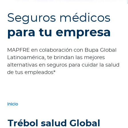
e
s
Seguros médicos
a
s
para tu empresa
Ingresar a Mi Bupa
MAPFRE en colaboración con Bupa Global
Para Clientes
Latinoamérica, te brindan las mejores
alternativas en seguros para cuidar la salud
Para Agentes
de tus empleados*
Red de Salud
Inicio
Contáctanos
Trébol salud Global