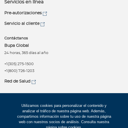
Servicios en línea
Pre-autorizaciones
Servicio al cliente
Contáctanos
Bupa Global
24 horas, 365 días al año
+1(305) 275-1500
+1(800) 726-1203
Red de Salud
Síguenos
Política de privacidad
Utilizamos cookies para personalizar el contenido y
analizar el tráfico de nuestra página web. Además,
Términos de uso
compartimos información sobre tu uso de nuestra página
Accesibilidad
web con nuestros socios de análisis. Consulta nuestra
página sobre cookies
.