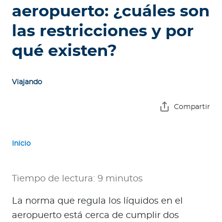
e
aeropuerto: ¿cuáles son
s
las restricciones y por
a
s
qué existen?
Ingresar a Mi Bupa
Viajando
Para Clientes
Compartir
Para Agentes
Inicio
Tiempo de lectura: 9 minutos
Red de Salud
La norma que regula los líquidos en el
Contáctanos
aeropuerto está cerca de cumplir dos