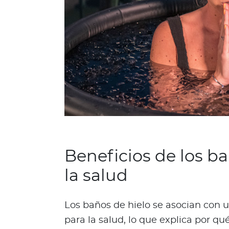
One Health
¿
Q
u
é
e
s
O
n
e
H
e
Beneficios de los ba
a
la salud
l
t
h
Los baños de hielo se asocian con 
?
para la salud, lo que explica por q
K