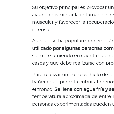
Bienestar Bupa
Su objetivo principal es provocar un
ayude a disminuir la inflamación, r
V
muscular y favorecer la recuperació
i
intenso.
d
a
Aunque se ha popularizado en el á
s
utilizado por algunas personas com
m
siempre teniendo en cuenta que no 
á
casos y que debe realizarse con pre
s
s
Para realizar un baño de hielo de f
a
bañera que permita cubrir al menos 
l
u
el tronco.
Se llena con agua fría y s
d
temperatura aproximada de entre 10
a
personas experimentadas pueden u
b
l