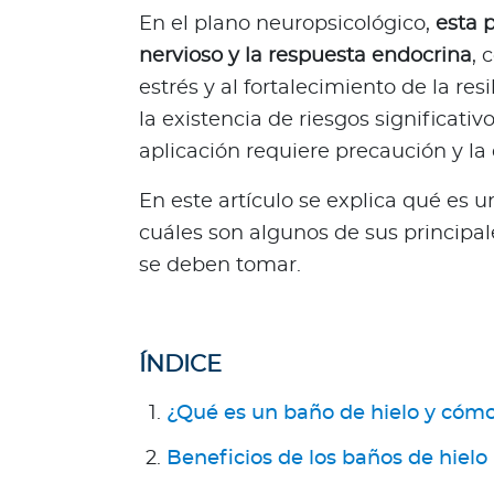
n
En el plano neuropsicológico,
esta p
e
nervioso y la respuesta endocrina
, 
s
estrés y al fortalecimiento de la re
s
o
la existencia de riesgos significati
m
aplicación requiere precaución y la
o
s
En este artículo se explica qué es u
?
cuáles son algunos de sus principa
S
se deben tomar.
e
g
u
n
ÍNDICE
d
a
¿Qué es un baño de hielo y cómo 
O
Beneficios de los baños de hielo 
p
i