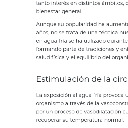
tanto interés en distintos ámbitos, 
i
t
bienestar general.
s
Aunque su popularidad ha aumenta
d
e
años, no se trata de una técnica n
s
en agua fría se ha utilizado durante
i
formando parte de tradiciones y en
e
salud física y el equilibrio del orga
m
b
r
Estimulación de la cir
a
A
l
La exposición al agua fría provoca
i
organismo a través de la vasoconst
a
por un proceso de vasodilatación 
n
recuperar su temperatura normal.
z