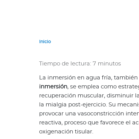
e
r
n
a
c
i
Inicio
o
n
a
Tiempo de lectura: 7 minutos
l
e
La inmersión en agua fría, tambié
s
inmersión
, se emplea como estrateg
Acerca de Bupa
recuperación muscular, disminuir la
la mialgia post-ejercicio. Su meca
¿
Q
provocar una vasoconstricción inte
u
reactiva, proceso que favorece el a
i
oxigenación tisular.
é