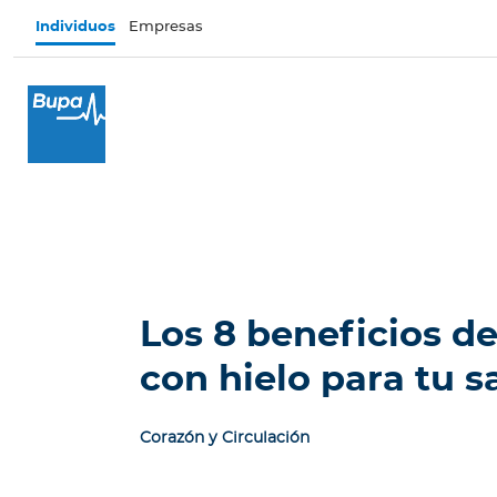
Pasar al contenido principal
Individuos
Empresas
×
I
n
d
i
v
i
d
u
o
Los 8 beneficios d
s
con hielo para tu s
Seguros de salud
I
Corazón y Circulación
n
t