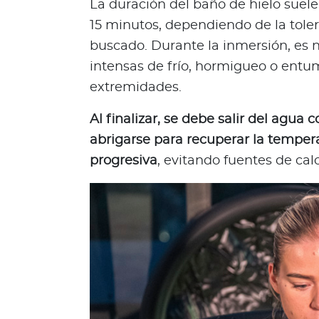
La duración del baño de hielo suele
e
15 minutos, dependiendo de la tolera
s
buscado. Durante la inmersión, es
N
intensas de frío, hormigueo o entu
o
t
extremidades.
a
s
Al finalizar, se debe salir del agua 
d
abrigarse para recuperar la temper
e
progresiva
, evitando fuentes de ca
b
i
e
n
e
s
t
a
r