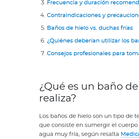
Frecuencia y duración recomend
n
i
Contraindicaciones y precaucion
ó
Baños de hielo vs. duchas frías
n
M
¿Quiénes deberían utilizar los ba
é
d
Consejos profesionales para tom
i
c
a
N
¿Qué es un baño de 
o
realiza?
t
i
c
Los baños de hielo son un tipo de t
i
que consiste en sumergir el cuerpo 
a
s
agua muy fría, según resalta
Medic