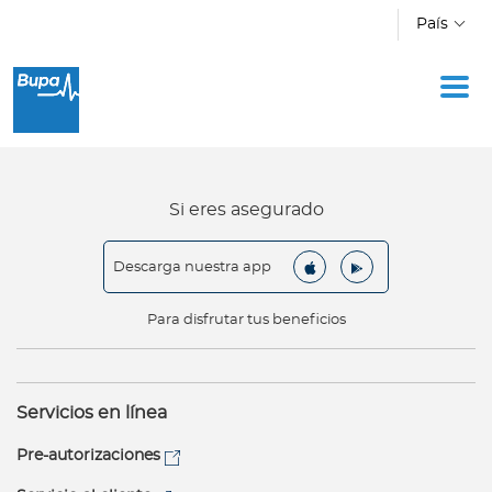
Pasar al contenido principal
País
I
Inicio
n
d
i
v
Si eres asegurado
i
d
Descarga nuestra app
u
o
Para disfrutar tus beneficios
s
E
Servicios en línea
m
p
Pre-autorizaciones
r