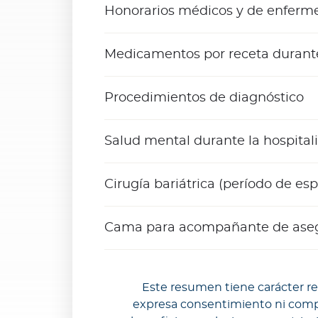
Honorarios médicos y de enferme
One Health
¿
Q
Medicamentos por receta durante 
u
é
Procedimientos de diagnóstico
e
s
O
Salud mental durante la hospitali
n
e
Cirugía bariátrica (período de es
H
e
a
Cama para acompañante de asegur
l
t
h
Este resumen tiene carácter re
?
expresa consentimiento ni compro
K