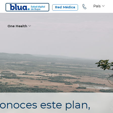
País
Red Médica
One Health
conoces este plan,