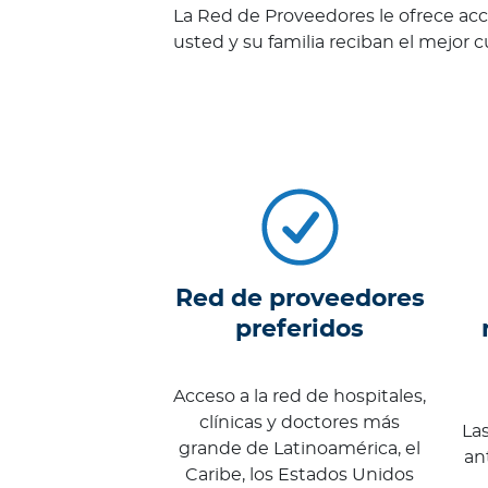
La Red de Proveedores le ofrece acce
n
usted y su familia reciban el mejor 
i
ó
n
M
é
d
i
c
a
N
Red de proveedores
o
preferidos
t
i
c
Acceso a la red de hospitales,
i
clínicas y doctores más
Las
a
grande de Latinoamérica, el
an
s
Caribe, los Estados Unidos