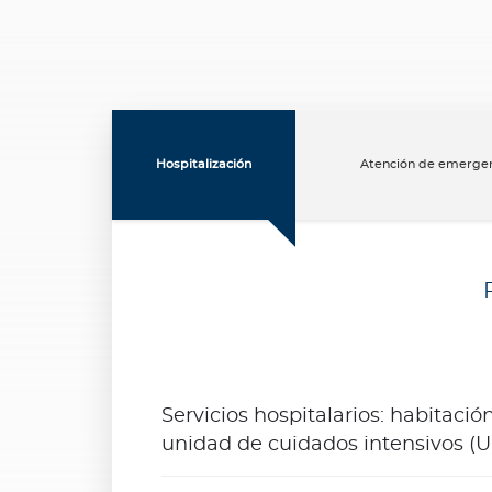
e
s
N
o
t
a
Hospitalización
Atención de emerge
s
d
e
b
i
e
n
e
s
Servicios hospitalarios: habitació
t
unidad de cuidados intensivos (U
a
r