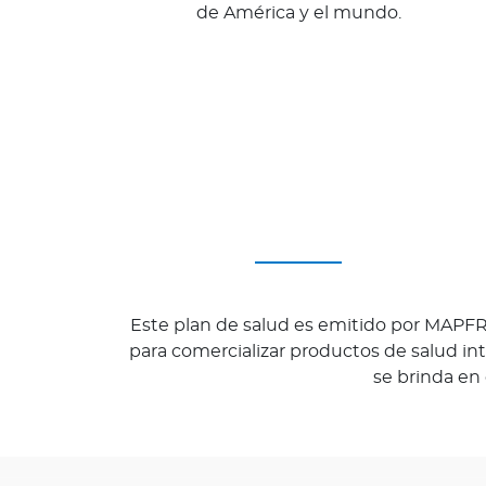
de América y el mundo.
Bienestar Bupa
V
i
d
a
s
m
á
s
s
a
Este plan de salud es emitido por MAPF
l
para comercializar productos de salud int
u
se brinda en
d
a
b
l