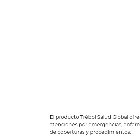
n
e
s
s
o
m
o
s
?
S
e
g
u
n
d
a
El producto Trébol Salud Global ofr
O
atenciones por emergencias, enfermed
p
de coberturas y procedimientos.
i