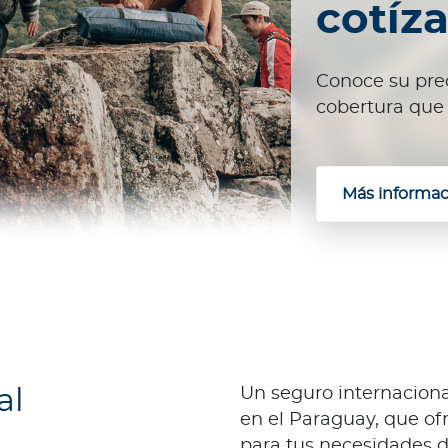
cotíz
Conoce su prec
cobertura que 
Más informac
al
Un seguro internacion
en el Paraguay, que of
para tus necesidades 