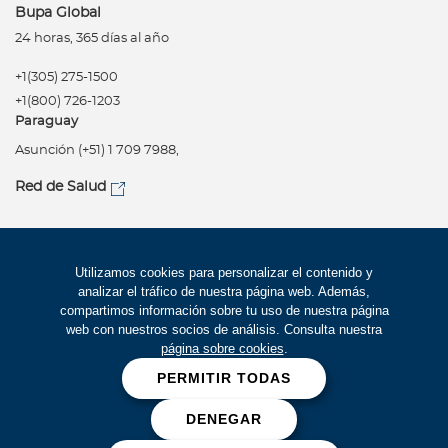
Bupa Global
24 horas, 365 días al año
+1(305) 275-1500
+1(800) 726-1203
Paraguay
Asunción (+51) 1 709 7988,
Red de Salud
Síguenos
Política de privacidad
Utilizamos cookies para personalizar el contenido y
analizar el tráfico de nuestra página web. Además,
Términos de uso
compartimos información sobre tu uso de nuestra página
Accesibilidad
web con nuestros socios de análisis. Consulta nuestra
página sobre cookies
.
Mapa del Sitio
PERMITIR TODAS
Trabaje con Bupa
DENEGAR
Cookies