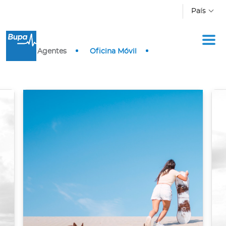
Pasar al contenido principal
País
Inicio
Agentes
Oficina Móvil
Ingresar a Mi Bupa
Para Clientes
Para Agentes
Red de Salud
Contáctanos