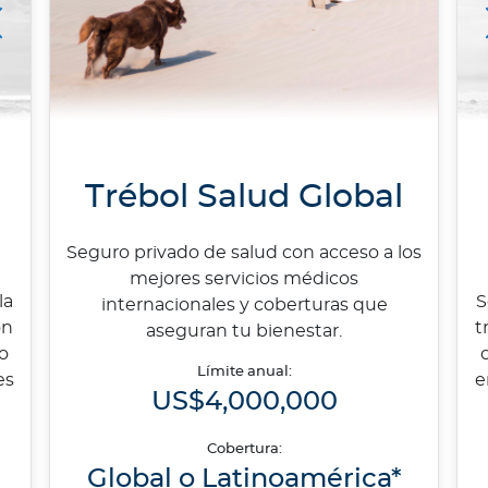
Bupa Select
Trébol Salud Global
Seguro privado de salud con acceso a los
mejores servicios médicos
la
S
internacionales y coberturas que
on
t
aseguran tu bienestar.
o
Límite anual:
es
e
US$4,000,000
Cobertura:
Global o Latinoamérica*