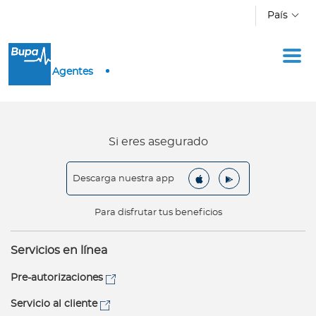
Pasar al contenido principal
País
Inicio
Agentes
Ingresar a Mi Bupa
Para Clientes
Para Agentes
Si eres asegurado
Descarga nuestra app
Para disfrutar tus beneficios
Red de Salud
Servicios en línea
Contáctanos
Pre-autorizaciones
Servicio al cliente