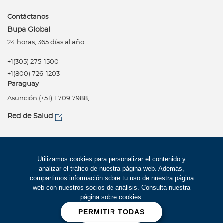
Contáctanos
Bupa Global
24 horas, 365 días al año
+1(305) 275-1500
+1(800) 726-1203
Paraguay
Asunción (+51) 1 709 7988,
Red de Salud
Síguenos
Política de privacidad
Utilizamos cookies para personalizar el contenido y
analizar el tráfico de nuestra página web. Además,
Términos de uso
compartimos información sobre tu uso de nuestra página
Accesibilidad
web con nuestros socios de análisis. Consulta nuestra
página sobre cookies
.
Mapa del Sitio
PERMITIR TODAS
Trabaje con Bupa